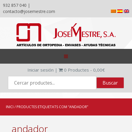
932 857 040 |
contacto@josemestre.com
Skip
to
content
Iniciar sesión
|
0
Productes -
0,00
€
INICI
/ PRODUCTES ETIQUETATS COM “ANDADOR”
andador