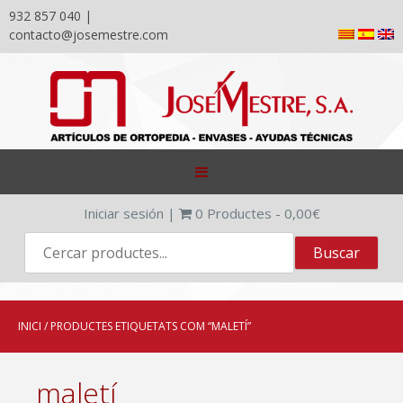
932 857 040 |
contacto@josemestre.com
Skip
to
content
Iniciar sesión
|
0
Productes -
0,00
€
INICI
/ PRODUCTES ETIQUETATS COM “MALETÍ”
maletí