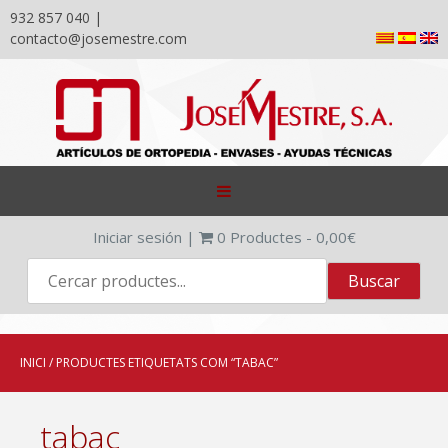
932 857 040 |
contacto@josemestre.com
Skip
to
content
Iniciar sesión
|
0
Productes -
0,00
€
INICI
/ PRODUCTES ETIQUETATS COM “TABAC”
tabac