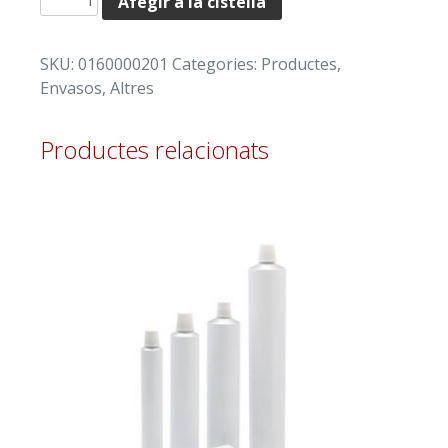
Afegir a la cistella
de
CÀNULA
SKU:
0160000201
Categories:
Productes
,
HEMORROIDAL
Envasos
,
Altres
PER
A
TUB
Productes relacionats
D'ALUMINI