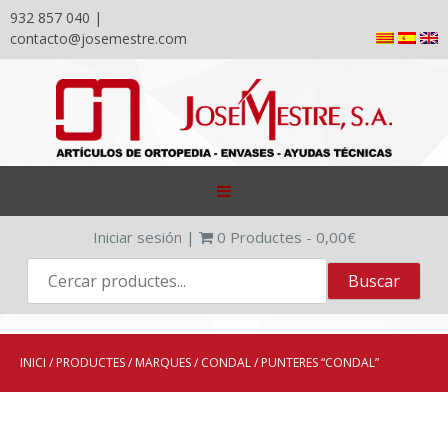
932 857 040 |
contacto@josemestre.com
Skip
to
content
Iniciar sesión
|
0
Productes -
0,00
€
INICI
/
PRODUCTES
/
MARQUES
/
CONDAL
/ PUNTERES “CONDAL”