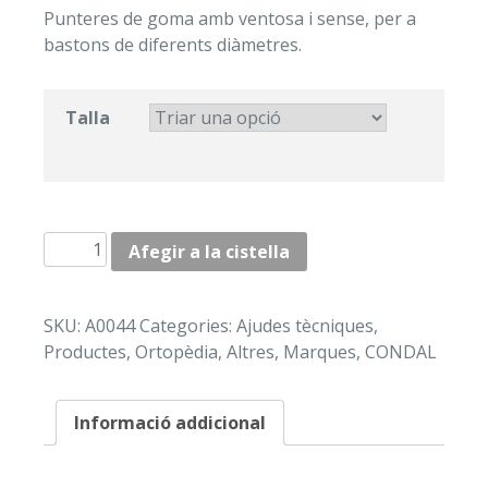
Punteres de goma amb ventosa i sense, per a
bastons de diferents diàmetres.
Talla
quantitat
Afegir a la cistella
de
PUNTERES
"CONDAL"
SKU:
A0044
Categories:
Ajudes tècniques
,
Productes
,
Ortopèdia
,
Altres
,
Marques
,
CONDAL
Informació addicional