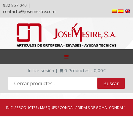
932 857 040 |
contacto@josemestre.com
Skip
to
content
Iniciar sesión
|
0
Productes -
0,00
€
INICI
/
PRODUCTES
/
MARQUES
/
CONDAL
/ DIDALS DE GOMA “CONDAL”