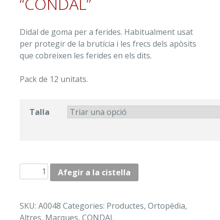
“CONDAL”
Didal de goma per a ferides. Habitualment usat
per protegir de la brutícia i les frecs dels apòsits
que cobreixen les ferides en els dits.
Pack de 12 unitats.
Talla
quantitat
Afegir a la cistella
de
DIDALS
DE
SKU:
A0048
Categories:
Productes
,
Ortopèdia
,
GOMA
Altres
,
Marques
,
CONDAL