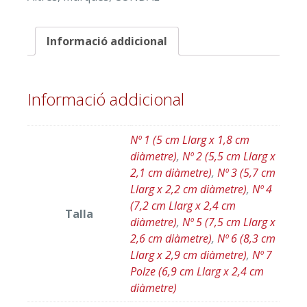
"CONDAL"
Informació addicional
Informació addicional
Nº 1 (5 cm Llarg x 1,8 cm
diàmetre)
,
Nº 2 (5,5 cm Llarg x
2,1 cm diàmetre)
,
Nº 3 (5,7 cm
Llarg x 2,2 cm diàmetre)
,
Nº 4
(7,2 cm Llarg x 2,4 cm
Talla
diàmetre)
,
Nº 5 (7,5 cm Llarg x
2,6 cm diàmetre)
,
Nº 6 (8,3 cm
Llarg x 2,9 cm diàmetre)
,
Nº 7
Polze (6,9 cm Llarg x 2,4 cm
diàmetre)