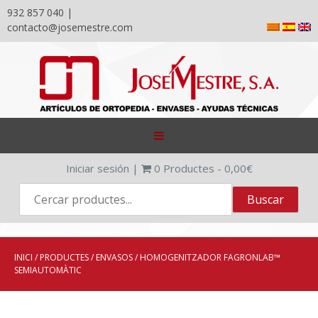
932 857 040 |
contacto@josemestre.com
Skip
to
content
Iniciar sesión
|
0
Productes -
0,00
€
INICI
/
PRODUCTES
/
ENVASOS
/ HOMOGENITZADOR FAGRONLAB™
SEMIAUTOMÀTIC