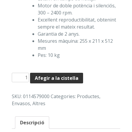
Motor de doble potència i silenciós,
300 – 2400 rpm.
Excel·lent reproductibilitat, obtenint
sempre el mateix resultat.
Garantia de 2 anys.
Mesures màquina: 255 x 211 x 512
mm
Pes: 10 kg
quantitat
Afegir a la cistella
de
HOMOGENITZADOR
SKU:
0114579000
Categories:
Productes
,
FAGRONLAB™
Envasos
,
Altres
SEMIAUTOMÀTIC
Descripció