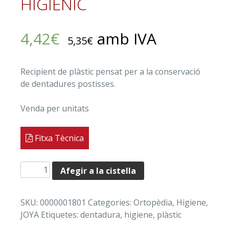
HIGIÈNIC
4,42
€
amb IVA
5,35
€
Recipient de plàstic pensat per a la conservació
de dentadures postisses.
Venda per unitats
Fitxa Tècnica
quantitat
Afegir a la cistella
de
RECIPIENT
SKU:
0000001801
Categories:
Ortopèdia
,
Higiene
,
"JOYA"
JOYA
Etiquetes:
dentadura
,
higiene
,
plàstic
HIGIÈNIC