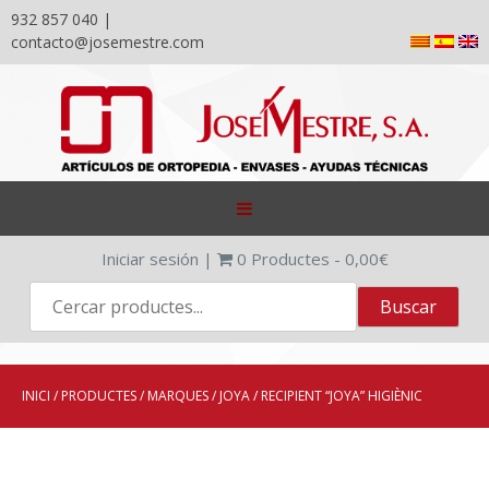
932 857 040 |
contacto@josemestre.com
Skip
to
content
Iniciar sesión
|
0
Productes -
0,00
€
INICI
/
PRODUCTES
/
MARQUES
/
JOYA
/ RECIPIENT “JOYA” HIGIÈNIC