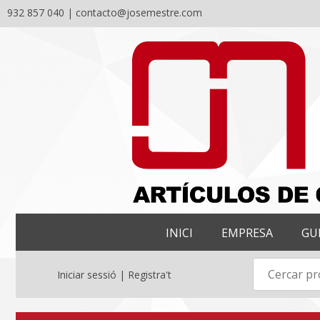
932 857 040 |
contacto@josemestre.com
Skip
to
content
INICI
EMPRESA
GU
Iniciar sessió | Registra't