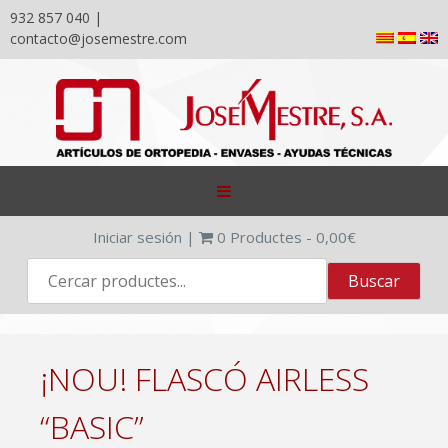
932 857 040 |
contacto@josemestre.com
Skip
to
content
Iniciar sesión
|
0
Productes -
0,00
€
¡NOU! FLASCÓ AIRLESS
“BASIC”