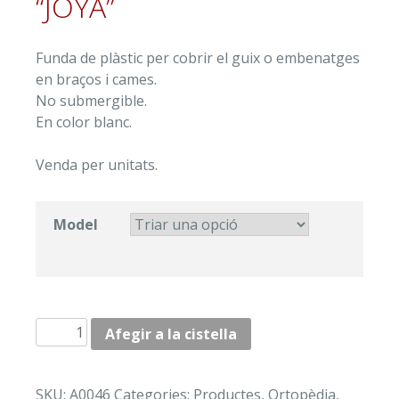
“JOYA”
Funda de plàstic per cobrir el guix o embenatges
en braços i cames.
No submergible.
En color blanc.
Venda per unitats.
Model
quantitat
Afegir a la cistella
de
COBRE-
GUIX
SKU:
A0046
Categories:
Productes
,
Ortopèdia
,