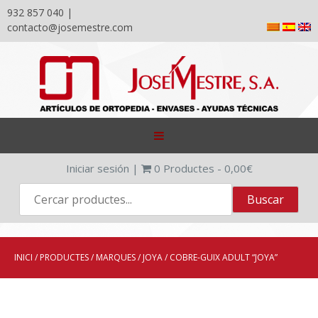
932 857 040 |
contacto@josemestre.com
Skip
to
content
Iniciar sesión
|
0
Productes -
0,00
€
INICI
/
PRODUCTES
/
MARQUES
/
JOYA
/ COBRE-GUIX ADULT “JOYA”