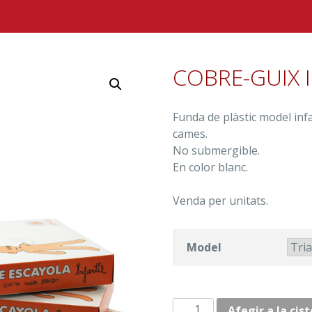
COBRE-GUIX I
Funda de plàstic model inf
cames.
No submergible.
En color blanc.
Venda per unitats.
Model
quantitat
Afegir a la cist