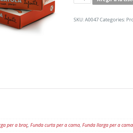
de
COBRE-
GUIX
SKU:
A0047
Categories:
Pr
INFANTIL
"JOYA"
rga per a braç
,
Funda curta per a cama
,
Funda llarga per a cama