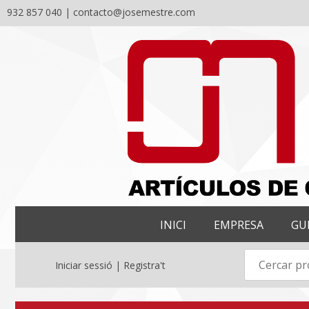
932 857 040 |
contacto@josemestre.com
Skip
to
content
INICI
EMPRESA
GU
Iniciar sessió | Registra't