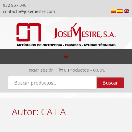
932 857 040 |
contacto@josemestre.com
Skip
to
content
Iniciar sesión
|
0
Productos -
0,00
€
Autor:
CATIA