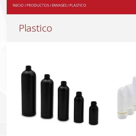
INICIO
/
PRODUCTOS
/
ENVASES
/ PLASTICO
Plastico