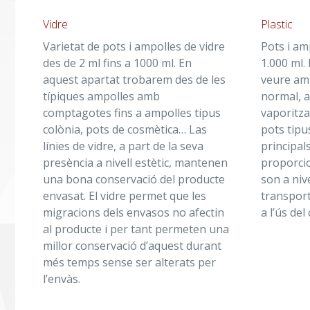
Vidre
Plastic
Varietat de pots i ampolles de vidre
Pots i am
des de 2 ml fins a 1000 ml. En
1.000 ml.
aquest apartat trobarem des de les
veure am
típiques ampolles amb
normal, 
comptagotes fins a ampolles tipus
vaporitza
colònia, pots de cosmètica… Las
pots tipu
línies de vidre, a part de la seva
principal
presència a nivell estètic, mantenen
proporcio
una bona conservació del producte
son a niv
envasat. El vidre permet que les
transport
migracions dels envasos no afectin
a l’ús del 
al producte i per tant permeten una
millor conservació d’aquest durant
més temps sense ser alterats per
l’envàs.