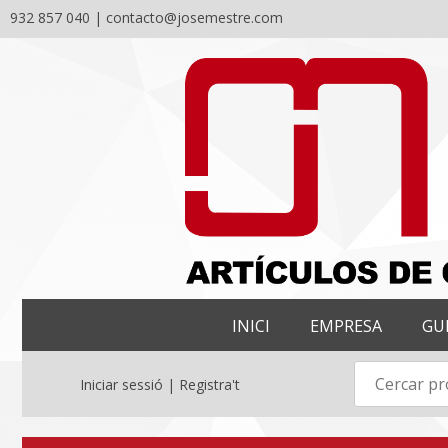
932 857 040 |
contacto@josemestre.com
Skip
to
content
INICI
EMPRESA
GU
Iniciar sessió | Registra't