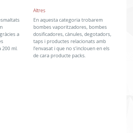
Altres
esmaltats
En aquesta categoria trobarem
un
bombes vaporitzadores, bombes
gràcies a
dosificadores, cànules, degotadors,
es
taps i productes relacionats amb
a 200 ml.
l’envasat i que no s’inclouen en els
de cara producte packs.