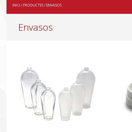
INICI
/
PRODUCTES
/ ENVASOS
Envasos