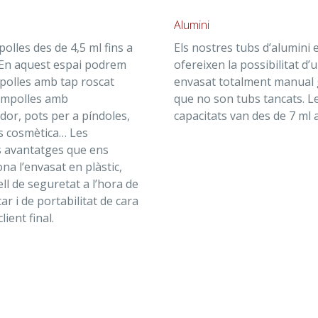
Alumini
polles des de 4,5 ml fins a
Els nostres tubs d’alumini 
 En aquest espai podrem
ofereixen la possibilitat d’
polles amb tap roscat
envasat totalment manual 
ampolles amb
que no son tubs tancats. L
dor, pots per a píndoles,
capacitats van des de 7 ml 
s cosmètica… Les
s avantatges que ens
na l’envasat en plàstic,
ell de seguretat a l’hora de
ar i de portabilitat de cara
client final.