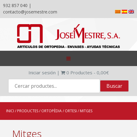
932 857 040 |
contacto@josemestre.com
Skip
to
content
Iniciar sesión
|
0
Productes -
0,00
€
INICI
/
PRODUCTES
/
ORTOPÈDIA
/
ORTESI
/ MITGES
Mitges