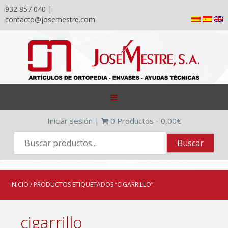
932 857 040 |
contacto@josemestre.com
Skip
to
content
Iniciar sesión
|
0
Productos -
0,00
€
INICIO
/ PRODUCTOS ETIQUETADOS “CIGARRILLO”
cigarrillo