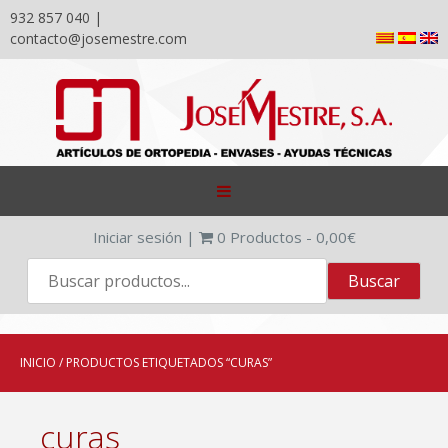
932 857 040 |
contacto@josemestre.com
Skip
to
content
Iniciar sesión
|
0
Productos -
0,00
€
INICIO
/ PRODUCTOS ETIQUETADOS “CURAS”
curas