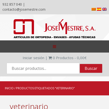
932 857 040 |
contacto@josemestre.com
Skip
to
content
Iniciar sesión
|
0
Productos -
0,00
€
INICIO
/ PRODUCTOS ETIQUETADOS “VETERINARIO”
veterinario