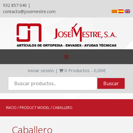
932 857 040 |
contacto@josemestre.com
Skip
to
content
Iniciar sesión
|
0
Productos -
0,00
€
INICIO
/ PRODUCT MODEL / CABALLERO
Caballero