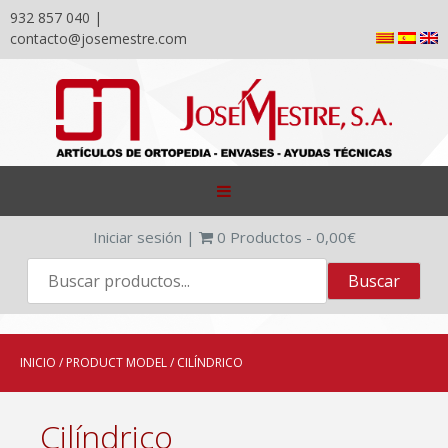
932 857 040 |
contacto@josemestre.com
Skip
to
content
Iniciar sesión
|
0
Productos -
0,00
€
INICIO
/ PRODUCT MODEL / CILÍNDRICO
Cilíndrico