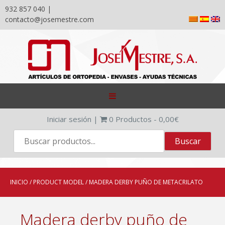
932 857 040 |
contacto@josemestre.com
Skip
to
content
Iniciar sesión
|
0
Productos -
0,00
€
INICIO
/ PRODUCT MODEL / MADERA DERBY PUÑO DE METACRILATO
Madera derby puño de