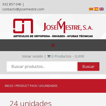
932 857 040 |
contacto@josemestre.com
Skip
to
content
Iniciar sesión
|
0
Productos -
0,00
€
INICIO
/ PRODUCT PACK / 24 UNIDADES
24 unidades