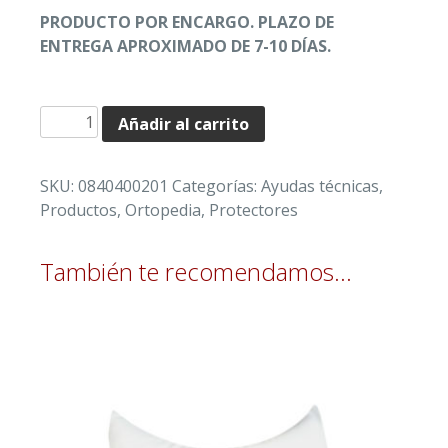
PRODUCTO POR ENCARGO. PLAZO DE
ENTREGA APROXIMADO DE 7-10 DÍAS.
ALMOHADILLA
Añadir al carrito
CILÍNDRICA
MULTIFUNCIONAL
SKU:
0840400201
Categorías:
Ayudas técnicas
,
cantidad
Productos
,
Ortopedia
,
Protectores
También te recomendamos…