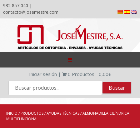
932 857 040 |
contacto@josemestre.com
Skip
to
content
Iniciar sesión
|
0
Productos -
0,00
€
INICIO
/
PRODUCTOS
/
AYUDAS TÉCNICAS
/ ALMOHADILLA CILÍNDRICA
MULTIFUNCIONAL