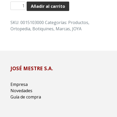
BOTIQUÍN
Añadir al carrito
“JOYA”
DE
SKU:
0015103000
Categorías:
Productos
,
METAL
Ortopedia
,
Botiquines
,
Marcas
,
JOYA
Nº3
CON
LLAVE
(VACÍO)
cantidad
JOSÉ MESTRE S.A.
Empresa
Novedades
Guía de compra