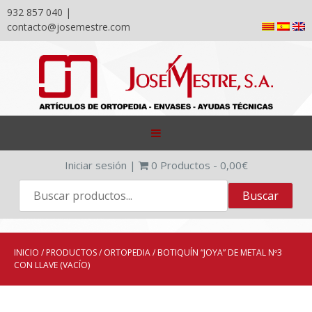
932 857 040 |
contacto@josemestre.com
Skip
to
content
Iniciar sesión
|
0
Productos -
0,00
€
INICIO
/
PRODUCTOS
/
ORTOPEDIA
/ BOTIQUÍN “JOYA” DE METAL Nº3
CON LLAVE (VACÍO)