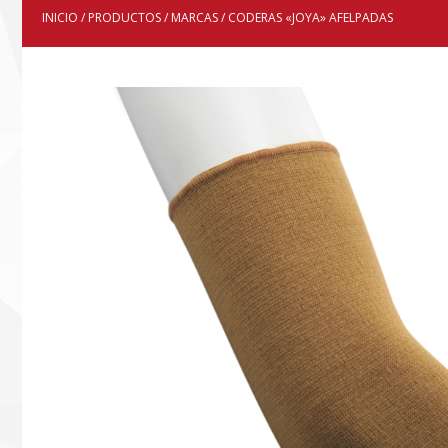
INICIO
/
PRODUCTOS
/
MARCAS
/ CODERAS «JOYA» AFELPADAS