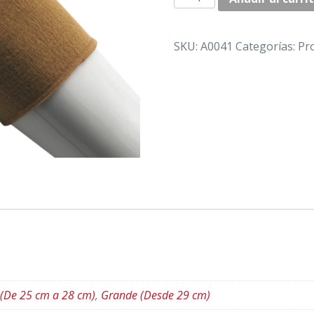
"JOYA"
AFELPADAS
cantidad
SKU:
A0041
Categorías:
Pr
(De 25 cm a 28 cm)
,
Grande (Desde 29 cm)