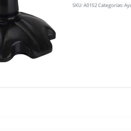
ANCHA
SKU:
A0152
Categorías:
Ay
cantidad