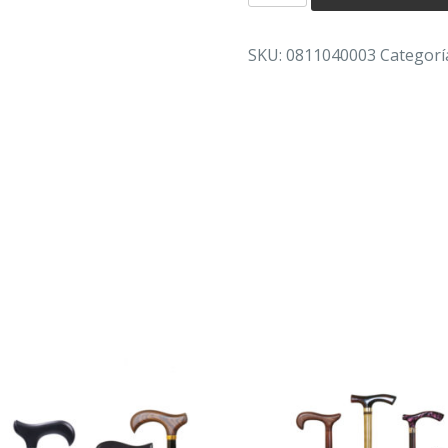
PARA
BASTONES
SKU:
0811040003
Categorí
(de
18
espacios)
cantidad