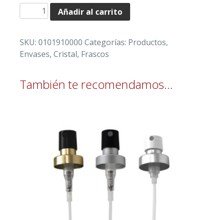
FRASCO
Añadir al carrito
DE
CRISTAL
SKU:
0101910000
Categorías:
Productos
,
CILÍNDRICO
Envases
,
Cristal
,
Frascos
100
ml
AGRAFAR
También te recomendamos…
20
mm
–
SIN
TAPÓN
cantidad