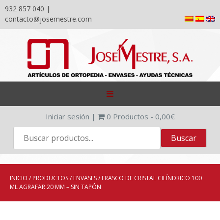
932 857 040 |
contacto@josemestre.com
Skip
to
content
Iniciar sesión
|
0
Productos -
0,00
€
INICIO
/
PRODUCTOS
/
ENVASES
/ FRASCO DE CRISTAL CILÍNDRICO 100
ML AGRAFAR 20 MM – SIN TAPÓN