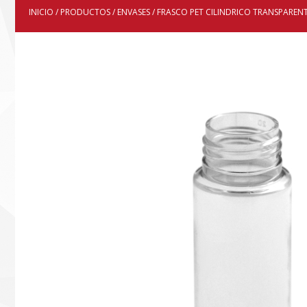
INICIO
/
PRODUCTOS
/
ENVASES
/ FRASCO PET CILINDRICO TRANSPARENT