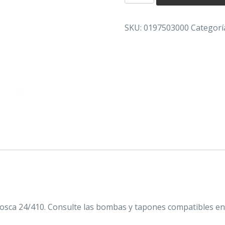
PET
CILINDRICO
SKU:
0197503000
Categorí
TRANSPARENTE
30
ml
24/410
-
SIN
TAPÓN
cantidad
sca 24/410. Consulte las bombas y tapones compatibles en