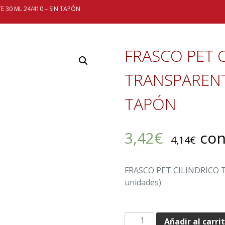
E 30 ML 24/410 – SIN TAPÓN
FRASCO PET 
TRANSPARENTE
TAPÓN
3,42
€
con
4,14
€
FRASCO PET CILINDRICO 
unidades)
FRASCO
Añadir al carri