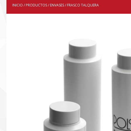
INICIO
/
PRODUCTOS
/
ENVASES
/ FRASCO TALQUERA