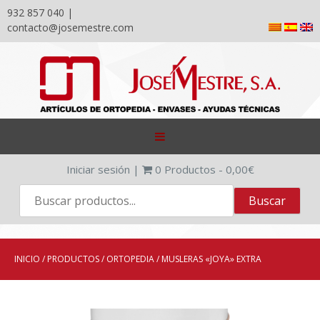
932 857 040 |
contacto@josemestre.com
Skip
to
content
Iniciar sesión
|
0
Productos -
0,00
€
INICIO
/
PRODUCTOS
/
ORTOPEDIA
/ MUSLERAS «JOYA» EXTRA