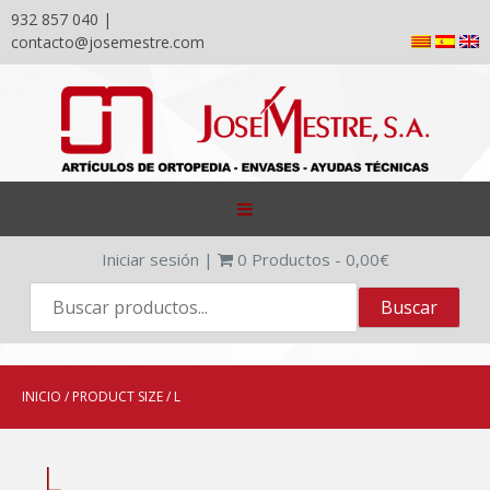
932 857 040 |
contacto@josemestre.com
Skip
to
content
Iniciar sesión
|
0
Productos -
0,00
€
INICIO
/ PRODUCT SIZE / L
L