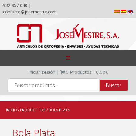
932 857 040 |
contacto@josemestre.com
Skip
to
content
Iniciar sesión
|
0
Productos -
0,00
€
INICIO
/ PRODUCT TOP / BOLA PLATA
Bola Plata