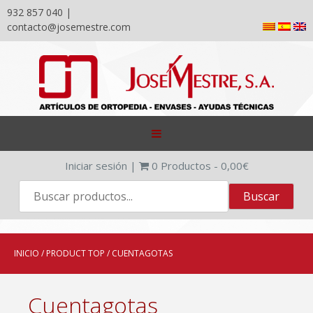
932 857 040 |
contacto@josemestre.com
Skip
to
content
Iniciar sesión
|
0
Productos -
0,00
€
INICIO
/ PRODUCT TOP / CUENTAGOTAS
Cuentagotas