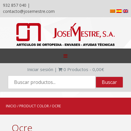
932 857 040 |
contacto@josemestre.com
Skip
to
content
Iniciar sesión
|
0
Productos -
0,00
€
INICIO
/ PRODUCT COLOR / OCRE
Ocre