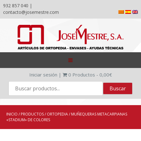
932 857 040 |
contacto@josemestre.com
Skip
to
content
Iniciar sesión
|
0
Productos -
0,00
€
INICIO
/
PRODUCTOS
/
ORTOPEDIA
/ MUÑEQUERAS METACARPIANAS
«STADIUM» DE COLORES