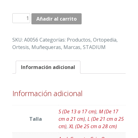
MUÑEQUERAS
Añadir al carrito
METACARPIANAS
"STADIUM"
DE
SKU:
A0056
Categorías:
Productos
,
Ortopedia
,
COLORES
Ortesis
,
Muñequeras
,
Marcas
,
STADIUM
cantidad
Información adicional
Información adicional
S (De 13 a 17 cm)
,
M (De 17
Talla
cm a 21 cm)
,
L (De 21 cm a 25
cm)
,
XL (De 25 cm a 28 cm)