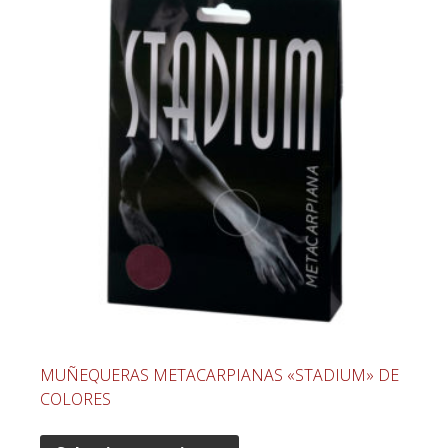
MUÑEQUERAS METACARPIANAS «STADIUM» DE
COLORES