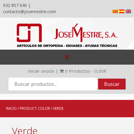
932 857 040 |
contacto@josemestre.com
Skip
to
content
Iniciar sesión
|
0
Productos -
0,00
€
INICIO
/ PRODUCT COLOR / VERDE
Verde