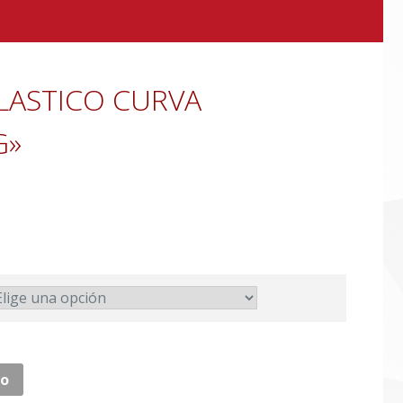
LASTICO CURVA
G»
to