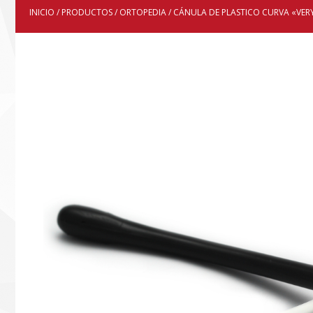
INICIO
/
PRODUCTOS
/
ORTOPEDIA
/ CÁNULA DE PLASTICO CURVA «VE