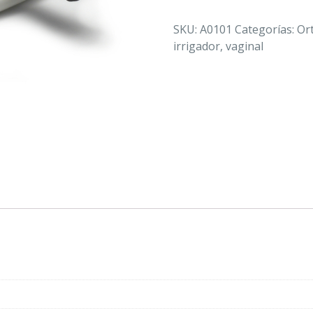
PLASTICO
CURVA
SKU:
A0101
Categorías:
Or
"VERYSTRONG"
irrigador
,
vaginal
cantidad