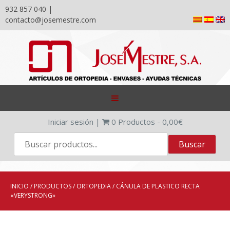
932 857 040 |
contacto@josemestre.com
Skip
to
content
Iniciar sesión
|
0
Productos -
0,00
€
INICIO
/
PRODUCTOS
/
ORTOPEDIA
/ CÁNULA DE PLASTICO RECTA
«VERYSTRONG»