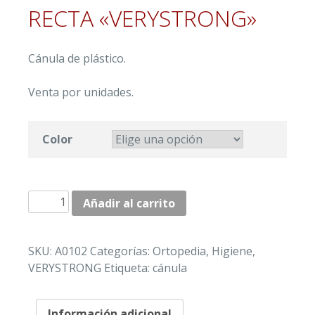
RECTA «VERYSTRONG»
Cánula de plástico.
Venta por unidades.
Color
CÁNULA
Añadir al carrito
DE
PLASTICO
RECTA
SKU:
A0102
Categorías:
Ortopedia
,
Higiene
,
"VERYSTRONG"
VERYSTRONG
Etiqueta:
cánula
cantidad
Información adicional