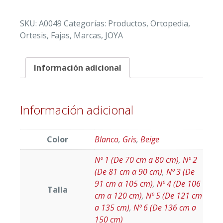
TUBULARES
cantidad
SKU:
A0049
Categorías:
Productos
,
Ortopedia
,
Ortesis
,
Fajas
,
Marcas
,
JOYA
Información adicional
Información adicional
Color
Blanco
,
Gris
,
Beige
Nº 1 (De 70 cm a 80 cm)
,
Nº 2
(De 81 cm a 90 cm)
,
Nº 3 (De
91 cm a 105 cm)
,
Nº 4 (De 106
Talla
cm a 120 cm)
,
Nº 5 (De 121 cm
a 135 cm)
,
Nº 6 (De 136 cm a
150 cm)