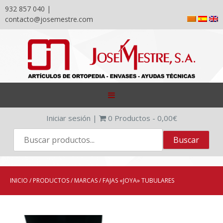
932 857 040 |
contacto@josemestre.com
Skip
to
content
Iniciar sesión
|
0
Productos -
0,00
€
INICIO
/
PRODUCTOS
/
MARCAS
/ FAJAS «JOYA» TUBULARES